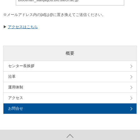
biocenter_staff[at]cib.bio.titech.ac.jp
※メールアドレス内の[at]は@に置き換えてご送信ください。
▶
アクセスはこちら
概要
センター長挨拶
沿革
運用体制
アクセス
お問合せ