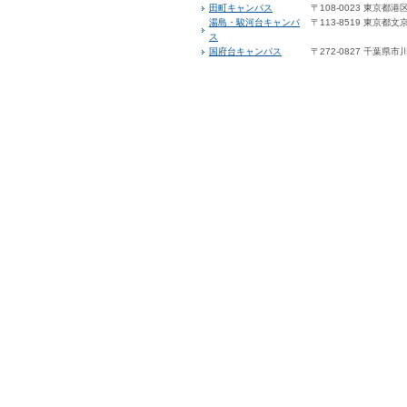
田町キャンパス
〒108-0023 東京都港区
湯島・駿河台キャンパ
〒113-8519 東京都文京
ス
国府台キャンパス
〒272-0827 千葉県市