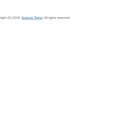
right (C)
2026
Science Tokyo
. All rights reserved.