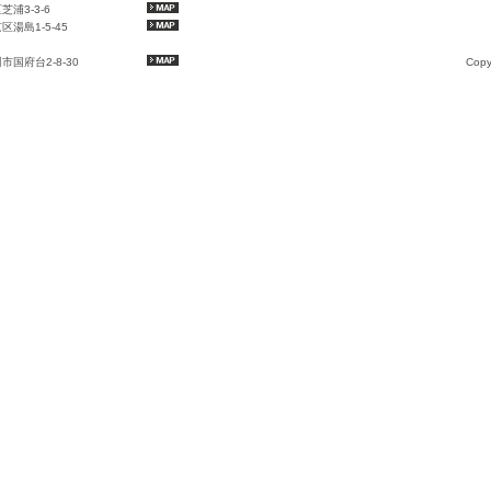
芝浦3-3-6
区湯島1-5-45
川市国府台2-8-30
Copy