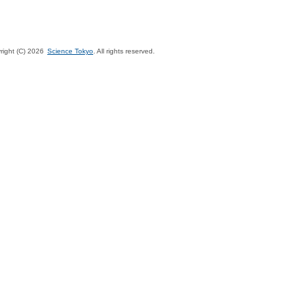
right (C)
2026
Science Tokyo
. All rights reserved.