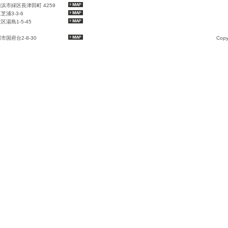
県横浜市緑区長津田町 4259
芝浦3-3-6
区湯島1-5-45
川市国府台2-8-30
Copy