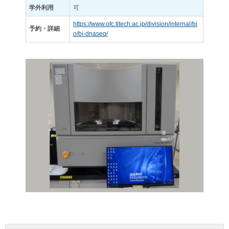
学外利用
可
https://www.ofc.titech.ac.jp/division/internal/bi
予約・詳細
o/bi-dnaseq/