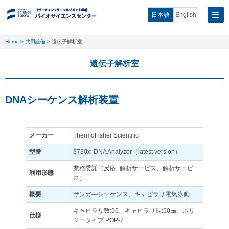
日本語
English
Home
>
共用設備
>
遺伝子解析室
遺伝子解析室
DNAシーケンス解析装置
メーカー
ThermoFisher Scientific
型番
3730xl DNA Analyzer（latest version）
業務委託（反応+解析サービス、解析サービ
利用形態
ス）
概要
サンガ―シーケンス、キャピラリ電気泳動
キャピラリ数:96、キャピラリ長:50㎝、ポリ
仕様
マータイプ:POP-7